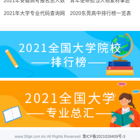
0强排行榜（校友会最新完
高考志愿大学代码大全
2021年安徽高考报名总人数
青年使命担当人物素材事迹
整版）
52万 总人数增加1.1万
2021年大学专业代码查询网
2020东莞高中排行榜一览表
大学专业代码查询系统
附东莞高中名单
www.30gk.com Inc All Rights Reserved.
鲁ICP备2021028409号-3